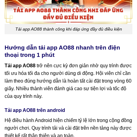
Tải app AO88 thành công khi đáp ứng đầy đủ điều kiện
Hướng dẫn tải app AO88 nhanh trên điện
thoại trong 1 phút
Tải app AO88
trở nên cực kỳ đơn giản nhờ quy trình được
tối ưu hóa tối đa cho người dùng di động. Hội viên chỉ cần
làm theo đúng hướng dẫn là hoàn tất cài đặt trong vòng 60
giây. Nhiều thành viên đánh giá cao sự tiện lợi và tốc độ
của quy trình này.
Tải app AO88 trên android
Hệ điều hành Android hiện chiếm tỷ lệ lớn trong cộng đồng
người chơi. Quy trình tải và cài đặt trên nền tảng này được
thiết kế rất thân thiện và an toàn.