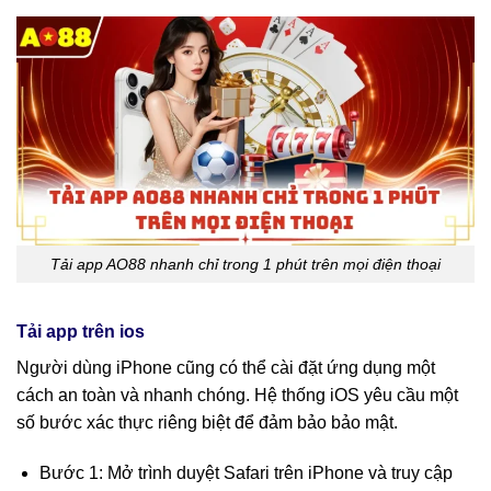
Tải app AO88 nhanh chỉ trong 1 phút trên mọi điện thoại
Tải app trên ios
Người dùng iPhone cũng có thể cài đặt ứng dụng một
cách an toàn và nhanh chóng. Hệ thống iOS yêu cầu một
số bước xác thực riêng biệt để đảm bảo bảo mật.
Bước 1: Mở trình duyệt Safari trên iPhone và truy cập