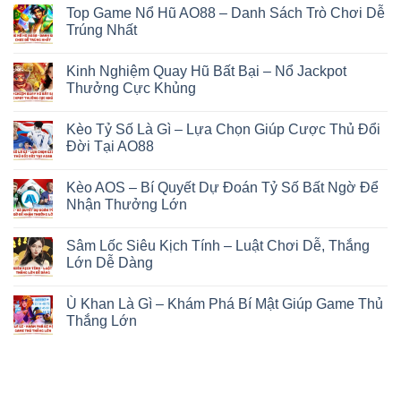
Top Game Nổ Hũ AO88 – Danh Sách Trò Chơi Dễ
Trúng Nhất
Kinh Nghiệm Quay Hũ Bất Bại – Nổ Jackpot
Thưởng Cực Khủng
Kèo Tỷ Số Là Gì – Lựa Chọn Giúp Cược Thủ Đổi
Đời Tại AO88
Kèo AOS – Bí Quyết Dự Đoán Tỷ Số Bất Ngờ Để
Nhận Thưởng Lớn
Sâm Lốc Siêu Kịch Tính – Luật Chơi Dễ, Thắng
Lớn Dễ Dàng
Ù Khan Là Gì – Khám Phá Bí Mật Giúp Game Thủ
Thắng Lớn