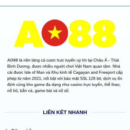
AO88
là nền tảng cá cược trực tuyến uy tín tại Châu Á - Thái
Bình Dương, được nhiều người chơi Việt Nam quan tâm. Nhà
cái được Isle of Man và Khu kinh tế Cagayan and Freeport cấp
phép từ năm 2021, nổi bật với bảo mật SSL 128 bit, dịch vụ ổn
định cùng kho game đa dạng như casino trực tuyến, thể thao,
nổ hũ, bắn cá, game bài và xổ số.
LIÊN KẾT NHANH