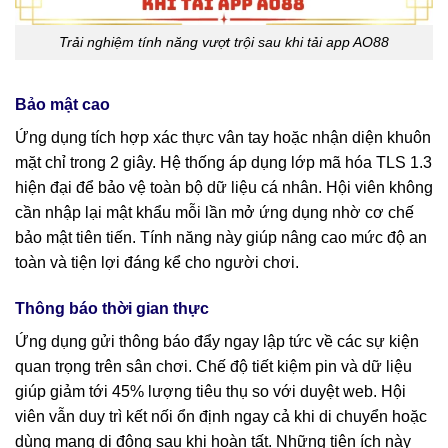
Trải nghiệm tính năng vượt trội sau khi tải app AO88
Bảo mật cao
Ứng dụng tích hợp xác thực vân tay hoặc nhận diện khuôn
mặt chỉ trong 2 giây. Hệ thống áp dụng lớp mã hóa TLS 1.3
hiện đại để bảo vệ toàn bộ dữ liệu cá nhân. Hội viên không
cần nhập lại mật khẩu mỗi lần mở ứng dụng nhờ cơ chế
bảo mật tiên tiến. Tính năng này giúp nâng cao mức độ an
toàn và tiện lợi đáng kể cho người chơi.
Thông báo thời gian thực
Ứng dụng gửi thông báo đẩy ngay lập tức về các sự kiện
quan trọng trên sân chơi. Chế độ tiết kiệm pin và dữ liệu
giúp giảm tới 45% lượng tiêu thụ so với duyệt web. Hội
viên vẫn duy trì kết nối ổn định ngay cả khi di chuyển hoặc
dùng mạng di động sau khi hoàn tất. Những tiện ích này