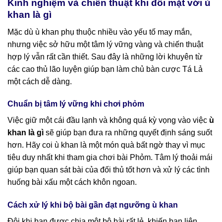
Kinh nghiệm và chiến thuật khi đối mặt với ù
khan là gì
Mặc dù ù khan phụ thuộc nhiều vào yếu tố may mắn,
nhưng việc sở hữu một tâm lý vững vàng và chiến thuật
hợp lý vẫn rất cần thiết. Sau đây là những lời khuyên từ
các cao thủ lão luyện giúp bạn làm chủ bàn cược Tá Lả
một cách dễ dàng.
Chuẩn bị tâm lý vững khi chơi phỏm
Việc giữ một cái đầu lạnh và không quá kỳ vọng vào việc
ù
khan là gì
sẽ giúp bạn đưa ra những quyết định sáng suốt
hơn. Hãy coi ù khan là một món quà bất ngờ thay vì mục
tiêu duy nhất khi tham gia chơi bài Phỏm. Tâm lý thoải mái
giúp bạn quan sát bài của đối thủ tốt hơn và xử lý các tình
huống bài xấu một cách khôn ngoan.
Cách xử lý khi bộ bài gần đạt ngưỡng ù khan
Đôi khi bạn được chia một bộ bài rất lẻ, khiến bạn liên