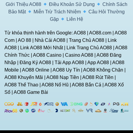
Giới Thiệu AO88
Điều Khoản Sử Dụng
Chính Sách
Bảo Mật
Miễn Trừ Trách Nhiệm
Câu Hỏi Thường
Gặp
Liên Hệ
Từ khóa thịnh hành trên Google: AO88 | AO88.com | AO88
Com | AO 88 | Nhà Cái AO88 | Trang Chủ AO88 | Link
AO88 | Link AO88 Mới Nhất | Link Trang Chủ AO88 | AO88
Chính Thức | AO88 Casino | Casino AO88 | AO88 Đăng
Nhập | Đăng Ký AO88 | Tải App AO88 | App AO88 | AO88
Mobile | AO88 Online | AO88 Uy Tín | AO88 Không Chặn |
AO88 Khuyến Mãi | AO88 Nạp Tiền | AO88 Rút Tiền |
AO88 Thể Thao | AO88 Nổ Hũ | AO88 Bắn Cá | AO88 Xổ
Số | AO88 Game Bài