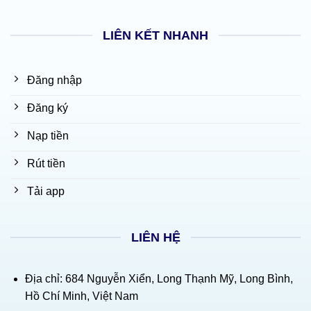
LIÊN KẾT NHANH
Đăng nhập
Đăng ký
Nạp tiền
Rút tiền
Tải app
LIÊN HỆ
Địa chỉ: 684 Nguyễn Xiển, Long Thạnh Mỹ, Long Bình,
Hồ Chí Minh, Việt Nam