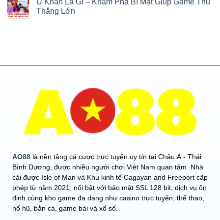
Ù Khan Là Gì – Khám Phá Bí Mật Giúp Game Thủ
Thắng Lớn
AO88
là nền tảng cá cược trực tuyến uy tín tại Châu Á - Thái
Bình Dương, được nhiều người chơi Việt Nam quan tâm. Nhà
cái được Isle of Man và Khu kinh tế Cagayan and Freeport cấp
phép từ năm 2021, nổi bật với bảo mật SSL 128 bit, dịch vụ ổn
định cùng kho game đa dạng như casino trực tuyến, thể thao,
nổ hũ, bắn cá, game bài và xổ số.