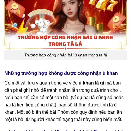
Trường hợp công nhận bài ù khan trong tá lả
Những trường hợp không được công nhận ù khan
Có một vài lưu ý quan trọng về việc
ù khan là gì
mà bạn
cần phải ghi nhớ để tránh nhầm lẫn trong quá trình chơi.
Nếu bạn chỉ cần có một cặp bài (ví dụ hai lá cùng số hoặc
hai lá liên tiếp cùng chất), bạn sẽ không được tính là ù
khan. Một số biến thể bài Phỏm còn quy định nếu bạn ăn
một lá bài từ người khác thì trạng thái này cũng biến mất.