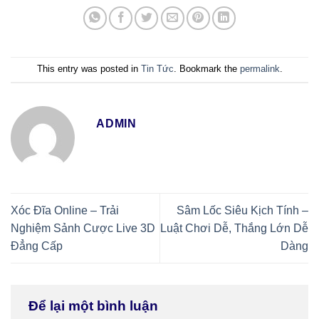
This entry was posted in
Tin Tức
. Bookmark the
permalink
.
ADMIN
Xóc Đĩa Online – Trải
Sâm Lốc Siêu Kịch Tính –
Nghiệm Sảnh Cược Live 3D
Luật Chơi Dễ, Thắng Lớn Dễ
Đẳng Cấp
Dàng
Để lại một bình luận