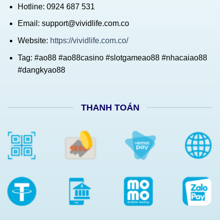
Hotline: 0924 687 531
Email:
support@vividlife.com.co
Website:
https://vividlife.com.co/
Tag: #ao88 #ao88casino #slotgameao88 #nhacaiao88
#dangkyao88
THANH TOÁN