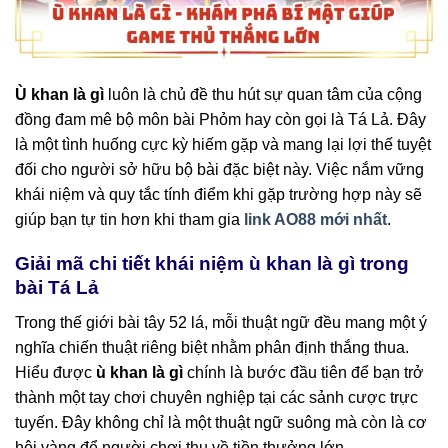
Ù khan là gì
luôn là chủ đề thu hút sự quan tâm của cộng
đồng đam mê bộ môn bài Phỏm hay còn gọi là Tá Lả. Đây
là một tình huống cực kỳ hiếm gặp và mang lại lợi thế tuyệt
đối cho người sở hữu bộ bài đặc biệt này. Việc nắm vững
khái niệm và quy tắc tính điểm khi gặp trường hợp này sẽ
giúp bạn tự tin hơn khi tham gia
link AO88 mới nhất
.
Giải mã chi tiết khái niệm ù khan là gì trong
bài Tá Lả
Trong thế giới bài tây 52 lá, mỗi thuật ngữ đều mang một ý
nghĩa chiến thuật riêng biệt nhằm phân định thắng thua.
Hiểu được
ù khan là gì
chính là bước đầu tiên để bạn trở
thành một tay chơi chuyên nghiệp tại các sảnh cược trực
tuyến. Đây không chỉ là một thuật ngữ suông mà còn là cơ
hội vàng để người chơi thu về tiền thưởng lớn.