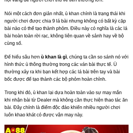
Nói một cách đơn giản nhất, ù khan chính là trạng thái khi
người chơi được chia 9 lá bài nhưng không có bất kỳ cặp
bài nào có thể tạo thành phỏm. Điều này có nghĩa là các lá
bài hoàn toàn rời rạc, không liên quan về sảnh hay về bộ
cùng số.
Để hiểu sâu hơn
ù khan là gì
, chúng ta cần so sánh nó với
hình thức ù thông thường trong các ván bài thực tế. Ù
thường xảy ra khi bạn kết hợp các lá bài trên tay và bài
bốc được để tạo thành các bộ phỏm hoàn chỉnh.
Trong khi đó, ù khan lại dựa hoàn toàn vào sự may mắn
khi nhận bài từ Dealer mà không cần thực hiện thao tác ăn
bài. Đây chính là điểm độc đáo khiến nhiều người chơi
luôn khao khát có được vận may này.