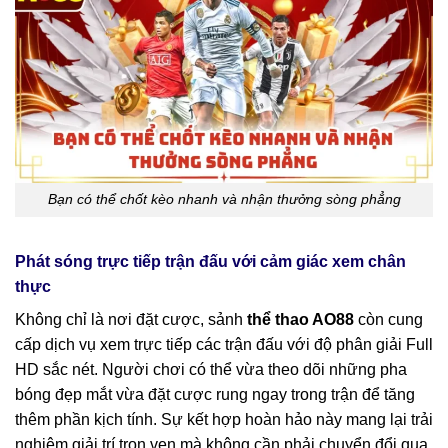
Bạn có thể chốt kèo nhanh và nhận thưởng sòng phẳng
Phát sóng trực tiếp trận đấu với cảm giác xem chân
thực
Không chỉ là nơi đặt cược, sảnh
thể thao AO88
còn cung
cấp dịch vụ xem trực tiếp các trận đấu với độ phân giải Full
HD sắc nét. Người chơi có thể vừa theo dõi những pha
bóng đẹp mắt vừa đặt cược rung ngay trong trận để tăng
thêm phần kịch tính. Sự kết hợp hoàn hảo này mang lại trải
nghiệm giải trí trọn vẹn mà không cần phải chuyển đổi qua