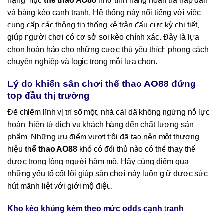
hạng mục
thể thao AO88
nhờ tính năng hoàn trả hấp dẫn
và bảng kèo cạnh tranh. Hệ thống này nổi tiếng với việc
cung cấp các thông tin thống kê trận đấu cực kỳ chi tiết,
giúp người chơi có cơ sở soi kèo chính xác. Đây là lựa
chọn hoàn hảo cho những cược thủ yêu thích phong cách
chuyên nghiệp và logic trong mỗi lựa chọn.
Lý do khiến sân chơi thể thao AO88 đứng
top đầu thị trường
Để chiếm lĩnh vị trí số một, nhà cái đã không ngừng nỗ lực
hoàn thiện từ dịch vụ khách hàng đến chất lượng sản
phẩm. Những ưu điểm vượt trội đã tạo nên một thương
hiệu
thể thao AO88
khó có đối thủ nào có thể thay thế
được trong lòng người hâm mộ. Hãy cùng điểm qua
những yếu tố cốt lõi giúp sân chơi này luôn giữ được sức
hút mãnh liệt với giới mộ điệu.
Kho kèo khủng kèm theo mức odds cạnh tranh