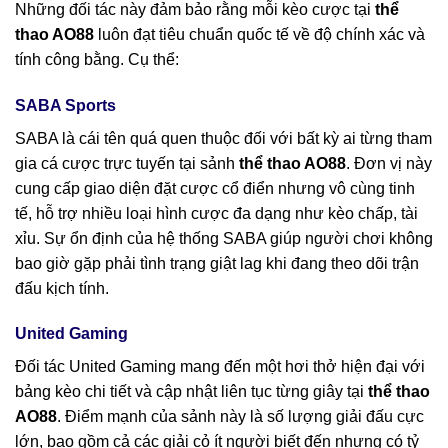
Những đối tác này đảm bảo rằng mỗi kèo cược tại
thể
thao AO88
luôn đạt tiêu chuẩn quốc tế về độ chính xác và
tính công bằng. Cụ thể:
SABA Sports
SABA là cái tên quá quen thuộc đối với bất kỳ ai từng tham
gia cá cược trực tuyến tại sảnh
thể thao AO88
. Đơn vị này
cung cấp giao diện đặt cược cổ điển nhưng vô cùng tinh
tế, hỗ trợ nhiều loại hình cược đa dạng như kèo chấp, tài
xỉu. Sự ổn định của hệ thống SABA giúp người chơi không
bao giờ gặp phải tình trạng giật lag khi đang theo dõi trận
đấu kịch tính.
United Gaming
Đối tác United Gaming mang đến một hơi thở hiện đại với
bảng kèo chi tiết và cập nhật liên tục từng giây tại
thể thao
AO88
. Điểm mạnh của sảnh này là số lượng giải đấu cực
lớn, bao gồm cả các giải cỏ ít người biết đến nhưng có tỷ