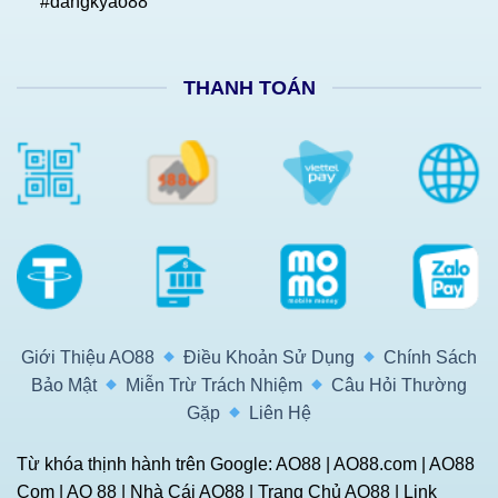
#dangkyao88
THANH TOÁN
Giới Thiệu AO88
Điều Khoản Sử Dụng
Chính Sách
Bảo Mật
Miễn Trừ Trách Nhiệm
Câu Hỏi Thường
Gặp
Liên Hệ
Từ khóa thịnh hành trên Google: AO88 | AO88.com | AO88
Com | AO 88 | Nhà Cái AO88 | Trang Chủ AO88 | Link