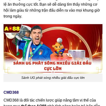
lệ ăn thưởng cực tốt. Bạn sẽ dễ dàng tìm thấy những cơ
hội làm giàu từ những trận đấu diễn ra vào mọi khung giờ
trong ngày.
Sảnh UG phát sóng nhiều giải đấu cực lớn
CMD368
CMD368 là đối tác chiến lược giúp nâng tầm vị thế của