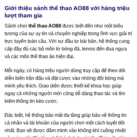
Giới thiệu sảnh thể thao AO88 với hàng triệu
lượt tham gia
Sảnh chơi
thể thao AO88
được biết đến như một biểu
tượng của sự uy tín và chuyên nghiệp trong lĩnh vực giải trí
trực tuyến toàn cầu. Với sự đầu tư bài bản, hệ thống cung
cấp đầy đủ các bộ môn từ bóng đá, tennis đến đua ngựa
và các môn thể thao ảo hiện đại.
Mỗi ngày, có hàng triệu người dùng truy cập để theo dõi
diễn biến trận đấu và đặt cược vào những đội bóng mà
mình yêu thích. Giao diện được thiết kế khoa học giúp
ngay cả những người mới cũng dễ dàng thao tác và tìm
kiếm thông tin kèo cược.
Đặc biệt, hệ thống bảo mật đa tầng giúp bảo vệ thông tin
cá nhân và tài khoản của người chơi một cách tuyệt đối
nhất. Bạn sẽ được đắm mình vào không khí cuồng nhiệt