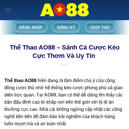
Skip
to
content
ĐĂNG NHẬP
ĐĂNG KÝ
CHƠI THỬ
Thể Thao AO88 – Sảnh Cá Cược Kèo
Cực Thơm Và Uy Tín
Thể thao AO88
hiện đang là tâm điểm chú ý của cộng
đồng cược thủ nhờ hệ thống kèo cược phong phú và giao
diện trực quan. Tại
AO88
, bạn có thể dễ dàng tìm thấy các
trận đấu đỉnh cao từ khắp nơi trên thế giới với tỷ lệ ăn
thưởng cực cao. Nhà cái không ngừng cập nhật các công
nghệ tiên tiến để đảm bảo trải nghiệm của khách hàng
luôn mượt mà và an toàn nhất.