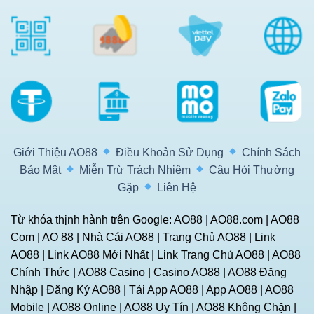
Giới Thiệu AO88
Điều Khoản Sử Dụng
Chính Sách
Bảo Mật
Miễn Trừ Trách Nhiệm
Câu Hỏi Thường
Gặp
Liên Hệ
Từ khóa thịnh hành trên Google: AO88 | AO88.com | AO88
Com | AO 88 | Nhà Cái AO88 | Trang Chủ AO88 | Link
AO88 | Link AO88 Mới Nhất | Link Trang Chủ AO88 | AO88
Chính Thức | AO88 Casino | Casino AO88 | AO88 Đăng
Nhập | Đăng Ký AO88 | Tải App AO88 | App AO88 | AO88
Mobile | AO88 Online | AO88 Uy Tín | AO88 Không Chặn |