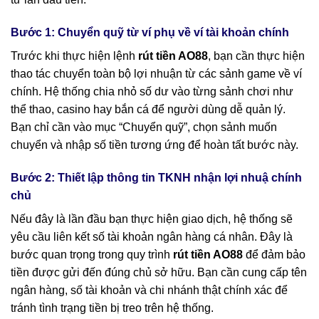
Bước 1: Chuyển quỹ từ ví phụ về ví tài khoản chính
Trước khi thực hiện lệnh
rút tiền AO88
, bạn cần thực hiện
thao tác chuyển toàn bộ lợi nhuận từ các sảnh game về ví
chính. Hệ thống chia nhỏ số dư vào từng sảnh chơi như
thể thao, casino hay bắn cá để người dùng dễ quản lý.
Bạn chỉ cần vào mục “Chuyển quỹ”, chọn sảnh muốn
chuyển và nhập số tiền tương ứng để hoàn tất bước này.
Bước 2: Thiết lập thông tin TKNH nhận lợi nhuậ chính
chủ
Nếu đây là lần đầu bạn thực hiện giao dịch, hệ thống sẽ
yêu cầu liên kết số tài khoản ngân hàng cá nhân. Đây là
bước quan trọng trong quy trình
rút tiền AO88
để đảm bảo
tiền được gửi đến đúng chủ sở hữu. Bạn cần cung cấp tên
ngân hàng, số tài khoản và chi nhánh thật chính xác để
tránh tình trạng tiền bị treo trên hệ thống.