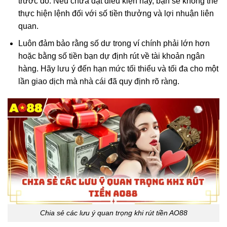
trước đó. Nếu chưa đạt điều kiện này, bạn sẽ không thể
thực hiện lệnh đối với số tiền thưởng và lợi nhuận liên
quan.
Luôn đảm bảo rằng số dư trong ví chính phải lớn hơn
hoặc bằng số tiền bạn dự định rút về tài khoản ngân
hàng. Hãy lưu ý đến hạn mức tối thiểu và tối đa cho một
lần giao dịch mà nhà cái đã quy định rõ ràng.
Chia sẻ các lưu ý quan trọng khi rút tiền AO88