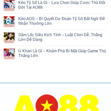
Kèo Tỷ Số Là Gì – Lựa Chọn Giúp Cược Thủ Đổi
Đời Tại AO88
Kèo AOS – Bí Quyết Dự Đoán Tỷ Số Bất Ngờ Để
Nhận Thưởng Lớn
Sâm Lốc Siêu Kịch Tính – Luật Chơi Dễ, Thắng
Lớn Dễ Dàng
Ù Khan Là Gì – Khám Phá Bí Mật Giúp Game Thủ
Thắng Lớn