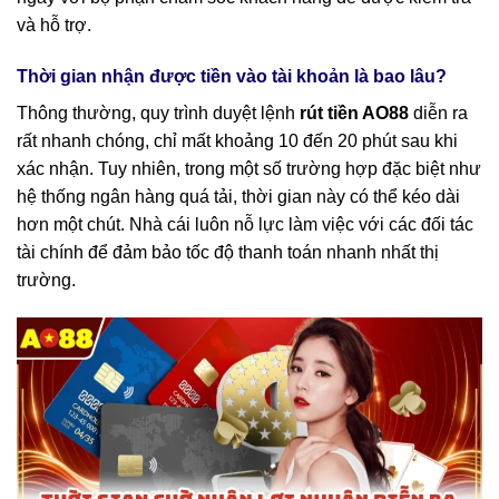
và hỗ trợ.
Thời gian nhận được tiền vào tài khoản là bao lâu?
Thông thường, quy trình duyệt lệnh
rút tiền AO88
diễn ra
rất nhanh chóng, chỉ mất khoảng 10 đến 20 phút sau khi
xác nhận. Tuy nhiên, trong một số trường hợp đặc biệt như
hệ thống ngân hàng quá tải, thời gian này có thể kéo dài
hơn một chút. Nhà cái luôn nỗ lực làm việc với các đối tác
tài chính để đảm bảo tốc độ thanh toán nhanh nhất thị
trường.