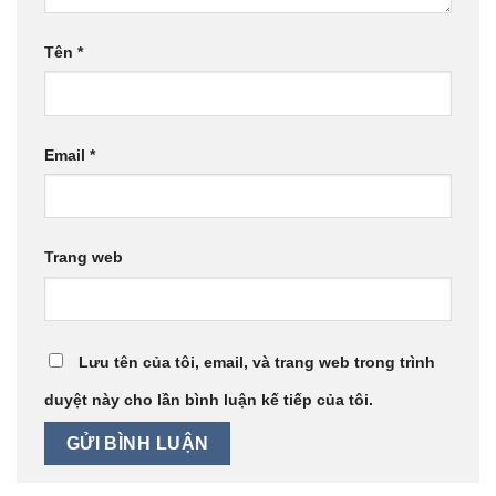
Tên
*
Email
*
Trang web
Lưu tên của tôi, email, và trang web trong trình
duyệt này cho lần bình luận kế tiếp của tôi.