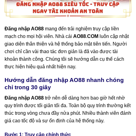
Đăng nhập AO88
mang đến trải nghiệm truy cập liền
mạch cho mọi hội viên. Nhà cái
AO88
.
COM
luôn cập nhật
giao diện thân thiện và hệ thống bảo mật tiên tiến. Người
chơi chỉ cần vài thao tác đơn giản là đã vào được tài
khoản thành công. Chúng tôi sẽ hướng dẫn cụ thể cách
thực hiện hiệu quả nhất hiện nay.
Hướng dẫn đăng nhập AO88 nhanh chóng
chỉ trong 30 giây
Đăng nhập AO88
trở nên dễ dàng hơn bao giờ hết nhờ
quy trình được tối giản tối đa. Toàn bộ quy trình thường kết
thúc trong vòng chưa đầy nửa phút. Nhiều thành viên đánh
giá cao tốc độ và sự ổn định của hệ thống này.
Bước 1: Truy cập chính thức