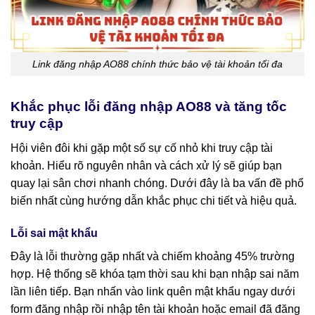
Link đăng nhập AO88 chính thức bảo vệ tài khoản tối đa
Khắc phục lỗi đăng nhập AO88 và tăng tốc
truy cập
Hội viên đôi khi gặp một số sự cố nhỏ khi truy cập tài
khoản. Hiểu rõ nguyên nhân và cách xử lý sẽ giúp bạn
quay lại sân chơi nhanh chóng. Dưới đây là ba vấn đề phổ
biến nhất cùng hướng dẫn khắc phục chi tiết và hiệu quả.
Lỗi sai mật khẩu
Đây là lỗi thường gặp nhất và chiếm khoảng 45% trường
hợp. Hệ thống sẽ khóa tạm thời sau khi bạn nhập sai năm
lần liên tiếp. Bạn nhấn vào link quên mật khẩu ngay dưới
form đăng nhập rồi nhập tên tài khoản hoặc email đã đăng