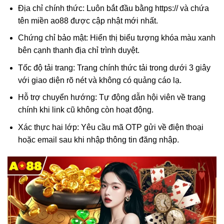
Địa chỉ chính thức: Luôn bắt đầu bằng https:// và chứa
tên miền ao88 được cập nhật mới nhất.
Chứng chỉ bảo mật: Hiển thị biểu tượng khóa màu xanh
bên cạnh thanh địa chỉ trình duyệt.
Tốc độ tải trang: Trang chính thức tải trong dưới 3 giây
với giao diện rõ nét và không có quảng cáo lạ.
Hỗ trợ chuyển hướng: Tự động dẫn hội viên về trang
chính khi link cũ không còn hoạt động.
Xác thực hai lớp: Yêu cầu mã OTP gửi về điện thoại
hoặc email sau khi nhập thông tin đăng nhập.