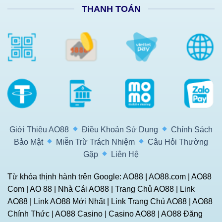
THANH TOÁN
Giới Thiệu AO88
Điều Khoản Sử Dụng
Chính Sách
Bảo Mật
Miễn Trừ Trách Nhiệm
Câu Hỏi Thường
Gặp
Liên Hệ
Từ khóa thịnh hành trên Google: AO88 | AO88.com | AO88
Com | AO 88 | Nhà Cái AO88 | Trang Chủ AO88 | Link
AO88 | Link AO88 Mới Nhất | Link Trang Chủ AO88 | AO88
Chính Thức | AO88 Casino | Casino AO88 | AO88 Đăng