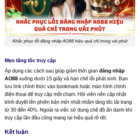
Khắc phục lỗi đăng nhập AO88 hiệu quả chỉ trong vài phút
Mẹo tăng tốc truy cập
Áp dụng các cách sau giúp giảm thời gian
đăng nhập
AO88
xuống dưới 15 giây và hạn chế lỗi phát sinh. Bạn
lưu link chính thức vào bookmark hoặc màn hình chính
điện thoại để truy cập một chạm. Hội viên nên cập nhật
trình duyệt lên phiên bản mới nhất nhằm tăng tốc tải trang
từ 30 đến 40%. Ngoài ra việc sử dụng chế độ ẩn danh khi
truy cập lần đầu cũng mang lại hiệu quả rõ rệt.
Kết luận