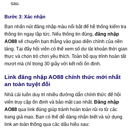
sau.
Bước 3: Xác nhận
Bạn nhấn nút đăng nhập màu nổi bật để hệ thống kiểm tra
thông tin ngay lập tức. Nếu thông tin đúng,
đăng nhập
AO88
sẽ chuyển bạn thẳng vào giao diện chính của nền
tảng. Tại đây hội viên có thể xem số dư tài khoản thời gian
thực và chọn trò chơi yêu thích. Toàn bộ quy trình hoàn tất
mượt mà chỉ trong 30 giây với kết nối ổn định.
Link đăng nhập AO88 chính thức mới nhất
an toàn tuyệt đối
Nhà cái luôn duy trì nhiều đường dẫn chính thức để hội
viên truy cập ổn định và bảo mật cao nhất.
Đăng nhập
AO88
qua link đúng giúp tránh hoàn toàn rủi ro từ các
trang giả mạo. Bạn có thể dễ dàng nhận biết và sử dụng
link an toàn thông qua các dấu hiệu sau: