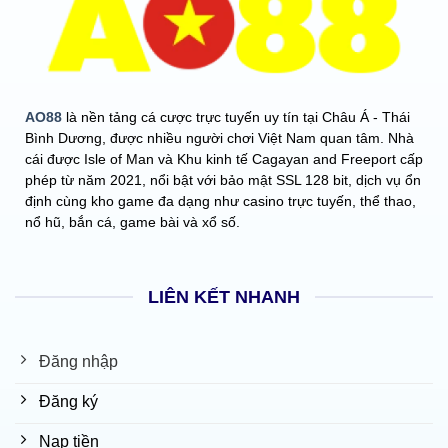
AO88
là nền tảng cá cược trực tuyến uy tín tại Châu Á - Thái
Bình Dương, được nhiều người chơi Việt Nam quan tâm. Nhà
cái được Isle of Man và Khu kinh tế Cagayan and Freeport cấp
phép từ năm 2021, nổi bật với bảo mật SSL 128 bit, dịch vụ ổn
định cùng kho game đa dạng như casino trực tuyến, thể thao,
nổ hũ, bắn cá, game bài và xổ số.
LIÊN KẾT NHANH
Đăng nhập
Đăng ký
Nạp tiền