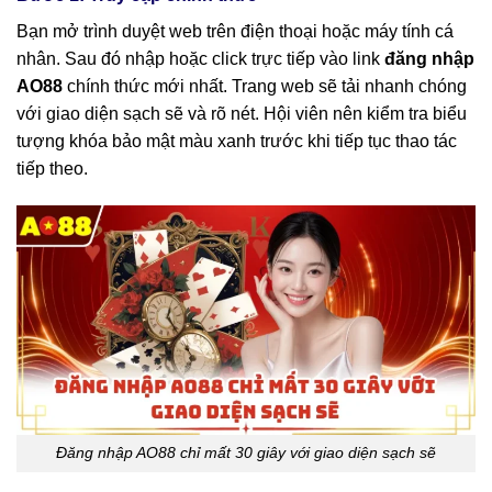
Bạn mở trình duyệt web trên điện thoại hoặc máy tính cá
nhân. Sau đó nhập hoặc click trực tiếp vào link
đăng nhập
AO88
chính thức mới nhất. Trang web sẽ tải nhanh chóng
với giao diện sạch sẽ và rõ nét. Hội viên nên kiểm tra biểu
tượng khóa bảo mật màu xanh trước khi tiếp tục thao tác
tiếp theo.
Đăng nhập AO88 chỉ mất 30 giây với giao diện sạch sẽ