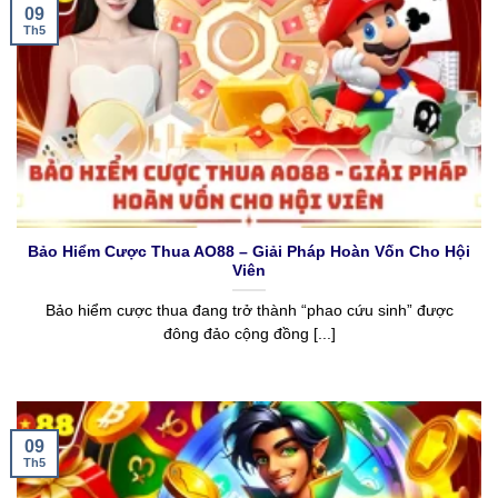
09
Th5
Bảo Hiểm Cược Thua AO88 – Giải Pháp Hoàn Vốn Cho Hội
Viên
Bảo hiểm cược thua đang trở thành “phao cứu sinh” được
đông đảo cộng đồng [...]
09
Th5