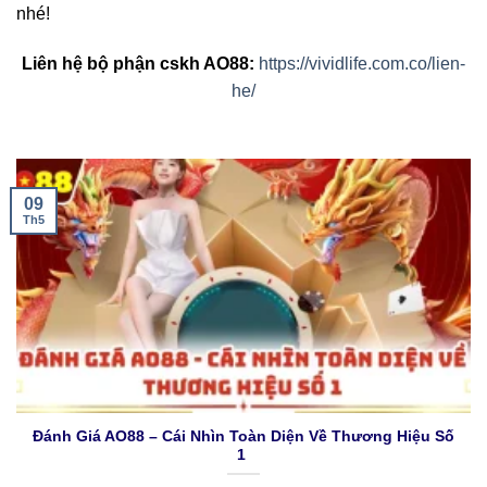
nhé!
Liên hệ bộ phận cskh AO88:
https://vividlife.com.co/lien-
he/
09
Th5
Đánh Giá AO88 – Cái Nhìn Toàn Diện Về Thương Hiệu Số
1