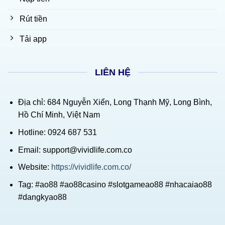
Rút tiền
Tải app
LIÊN HỆ
Địa chỉ: 684 Nguyễn Xiển, Long Thạnh Mỹ, Long Bình,
Hồ Chí Minh, Việt Nam
Hotline: 0924 687 531
Email:
support@vividlife.com.co
Website:
https://vividlife.com.co/
Tag: #ao88 #ao88casino #slotgameao88 #nhacaiao88
#dangkyao88