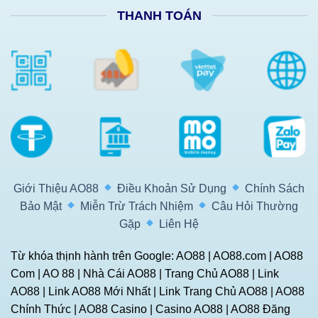
THANH TOÁN
Giới Thiệu AO88
Điều Khoản Sử Dụng
Chính Sách
Bảo Mật
Miễn Trừ Trách Nhiệm
Câu Hỏi Thường
Gặp
Liên Hệ
Từ khóa thịnh hành trên Google: AO88 | AO88.com | AO88
Com | AO 88 | Nhà Cái AO88 | Trang Chủ AO88 | Link
AO88 | Link AO88 Mới Nhất | Link Trang Chủ AO88 | AO88
Chính Thức | AO88 Casino | Casino AO88 | AO88 Đăng