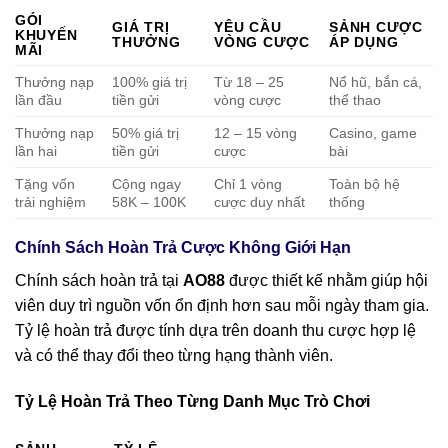
GÓI
GIÁ TRỊ
YÊU CẦU
SẢNH CƯỢC
KHUYẾN
THƯỞNG
VÒNG CƯỢC
ÁP DỤNG
MÃI
Thưởng nạp
100% giá trị
Từ 18 – 25
Nổ hũ, bắn cá,
lần đầu
tiền gửi
vòng cược
thể thao
Thưởng nạp
50% giá trị
12 – 15 vòng
Casino, game
lần hai
tiền gửi
cược
bài
Tặng vốn
Cộng ngay
Chỉ 1 vòng
Toàn bộ hệ
trải nghiệm
58K – 100K
cược duy nhất
thống
Chính Sách Hoàn Trả Cược Không Giới Hạn
Chính sách hoàn trả tại
AO88
được thiết kế nhằm giúp hội
viên duy trì nguồn vốn ổn định hơn sau mỗi ngày tham gia.
Tỷ lệ hoàn trả được tính dựa trên doanh thu cược hợp lệ
và có thể thay đổi theo từng hạng thành viên.
Tỷ Lệ Hoàn Trả Theo Từng Danh Mục Trò Chơi