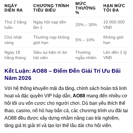
MỨC
NGÀY
CHƯƠNG TRÌNH
HẠN MỨC
THƯỞNG
DIỄN RA
TIÊU BIỂU
TỐI ĐA
%
Thứ 2 hằng
Ngày hội nạp tiền
10.000.000
20% – 30%
tuần
lần 1
VNĐ
Chủ nhật
Thưởng nạp không
Không giới
5% – 10%
vàng
giới hạn
hạn
Ngày 18
Siêu sự kiện tri ân
Thưởng
Lên đến 1 tỷ
hằng tháng
hội viên
ngẫu nhiên
VNĐ
Kết Luận: AO88 – Điểm Đến Giải Trí Ưu Đãi
Năm 2026
Với hệ thống khuyến mãi đa tầng, chính sách hoàn trả linh
hoạt và đặc quyền VIP hấp dẫn,
AO88
mang đến nhiều cơ
hội tối ưu vốn cược cho người chơi. Dù bạn yêu thích thể
thao, casino, nổ hũ hay bắn cá, các chương trình ưu đãi tại
AO88 đều được xây dựng nhằm nâng cao trải nghiệm,
tăng giá trị giải trí và tạo lợi thế lâu dài cho hội viên.