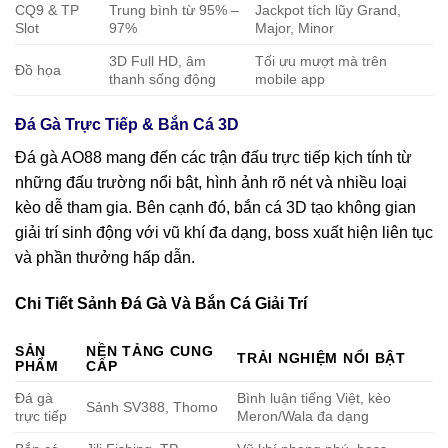
CQ9 & TP
Trung bình từ 95% –
Jackpot tích lũy Grand,
Slot
97%
Major, Minor
3D Full HD, âm
Tối ưu mượt mà trên
Đồ họa
thanh sống động
mobile app
Đá Gà Trực Tiếp & Bắn Cá 3D
Đá gà AO88 mang đến các trận đấu trực tiếp kịch tính từ
những đấu trường nổi bật, hình ảnh rõ nét và nhiều loại
kèo dễ tham gia. Bên cạnh đó, bắn cá 3D tạo không gian
giải trí sinh động với vũ khí đa dạng, boss xuất hiện liên tục
và phần thưởng hấp dẫn.
Chi Tiết Sảnh Đá Gà Và Bắn Cá Giải Trí
SẢN
NỀN TẢNG CUNG
TRẢI NGHIỆM NỔI BẬT
PHẨM
CẤP
Đá gà
Bình luận tiếng Việt, kèo
Sảnh SV388, Thomo
trực tiếp
Meron/Wala đa dạng