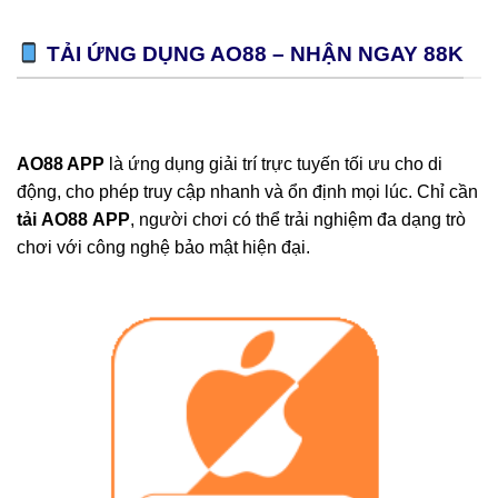
TẢI ỨNG DỤNG AO88 – NHẬN NGAY 88K
AO88 APP
là ứng dụng giải trí trực tuyến tối ưu cho di
động, cho phép truy cập nhanh và ổn định mọi lúc. Chỉ cần
tải
AO88 APP
, người chơi có thể trải nghiệm đa dạng trò
chơi với công nghệ bảo mật hiện đại.