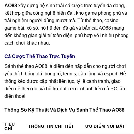
AO88
xây dựng hệ sinh thái cá cược trực tuyến đa dạng,
kết hợp giữa công nghệ hiện đại, kho game phong phú và
trải nghiệm người dùng mượt mà. Từ thể thao, casino,
game bài, xổ số, nổ hũ đến đá gà và bắn cá, AO88 mang
đến không gian giải trí toàn diện, phù hợp với nhiều phong
cách chơi khác nhau.
Cá Cược Thể Thao Trực Tuyến
Sảnh thể thao AO88 là điểm đến hấp dẫn cho người chơi
yêu thích bóng đá, bóng rổ, tennis, cầu lông và esport. Hệ
thống kèo được cập nhật liên tục, tỷ lệ cạnh tranh, giao
diện dễ theo dõi và hỗ trợ đặt cược nhanh trên cả PC lẫn
điện thoại.
Thông Số Kỹ Thuật Và Dịch Vụ Sảnh Thể Thao AO88
TIÊU
THÔNG TIN CHI TIẾT
ƯU ĐIỂM NỔI BẬT
CHÍ