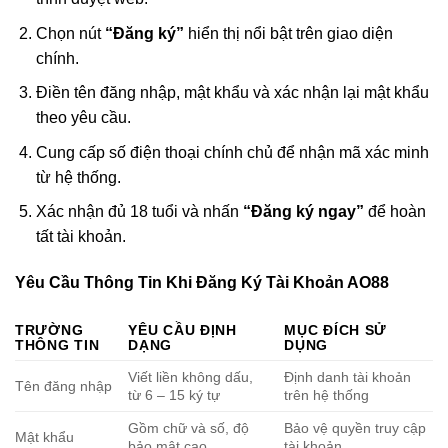
Chọn nút
“Đăng ký”
hiển thị nổi bật trên giao diện
chính.
Điền tên đăng nhập, mật khẩu và xác nhận lại mật khẩu
theo yêu cầu.
Cung cấp số điện thoại chính chủ để nhận mã xác minh
từ hệ thống.
Xác nhận đủ 18 tuổi và nhấn
“Đăng ký ngay”
để hoàn
tất tài khoản.
Yêu Cầu Thông Tin Khi Đăng Ký Tài Khoản AO88
TRƯỜNG
YÊU CẦU ĐỊNH
MỤC ĐÍCH SỬ
THÔNG TIN
DẠNG
DỤNG
Viết liền không dấu,
Định danh tài khoản
Tên đăng nhập
từ 6 – 15 ký tự
trên hệ thống
Gồm chữ và số, độ
Bảo vệ quyền truy cập
Mật khẩu
bảo mật cao
tài khoản