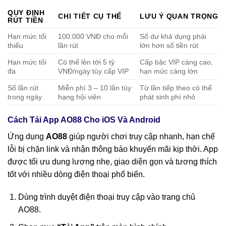
QUY ĐỊNH
CHI TIẾT CỤ THỂ
LƯU Ý QUAN TRỌNG
RÚT TIỀN
Hạn mức tối
100.000 VNĐ cho mỗi
Số dư khả dụng phải
thiểu
lần rút
lớn hơn số tiền rút
Hạn mức tối
Có thể lên tới 5 tỷ
Cấp bậc VIP càng cao,
đa
VNĐ/ngày tùy cấp VIP
hạn mức càng lớn
Số lần rút
Miễn phí 3 – 10 lần tùy
Từ lần tiếp theo có thể
trong ngày
hạng hội viên
phát sinh phí nhỏ
Cách Tải App AO88 Cho iOS Và Android
Ứng dụng
AO88
giúp người chơi truy cập nhanh, hạn chế
lỗi bị chặn link và nhận thông báo khuyến mãi kịp thời. App
được tối ưu dung lượng nhẹ, giao diện gọn và tương thích
tốt với nhiều dòng điện thoại phổ biến.
Dùng trình duyệt điện thoại truy cập vào trang chủ
AO88.