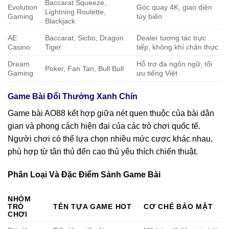
Baccarat Squeeze,
Evolution
Góc quay 4K, giao diện
Lightning Roulette,
Gaming
tùy biến
Blackjack
AE
Baccarat, Sicbo, Dragon
Dealer tương tác trực
Casino
Tiger
tiếp, không khí chân thực
Dream
Hỗ trợ đa ngôn ngữ, tối
Poker, Fan Tan, Bull Bull
Gaming
ưu tiếng Việt
Game Bài Đổi Thưởng Xanh Chín
Game bài AO88 kết hợp giữa nét quen thuộc của bài dân
gian và phong cách hiện đại của các trò chơi quốc tế.
Người chơi có thể lựa chọn nhiều mức cược khác nhau,
phù hợp từ tân thủ đến cao thủ yêu thích chiến thuật.
Phân Loại Và Đặc Điểm Sảnh Game Bài
NHÓM
TRÒ
TÊN TỰA GAME HOT
CƠ CHẾ BẢO MẬT
CHƠI