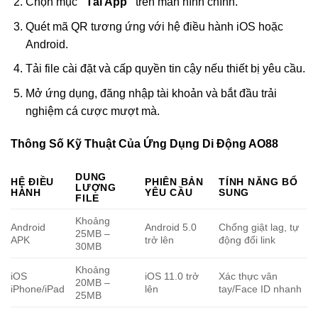
Chọn mục
“Tải App”
trên màn hình chính.
Quét mã QR tương ứng với hệ điều hành iOS hoặc
Android.
Tải file cài đặt và cấp quyền tin cậy nếu thiết bị yêu cầu.
Mở ứng dụng, đăng nhập tài khoản và bắt đầu trải
nghiệm cá cược mượt mà.
Thông Số Kỹ Thuật Của Ứng Dụng Di Động AO88
DUNG
HỆ ĐIỀU
PHIÊN BẢN
TÍNH NĂNG BỔ
LƯỢNG
HÀNH
YÊU CẦU
SUNG
FILE
Khoảng
Android
Android 5.0
Chống giật lag, tự
25MB –
APK
trở lên
động đổi link
30MB
Khoảng
iOS
iOS 11.0 trở
Xác thực vân
20MB –
iPhone/iPad
lên
tay/Face ID nhanh
25MB