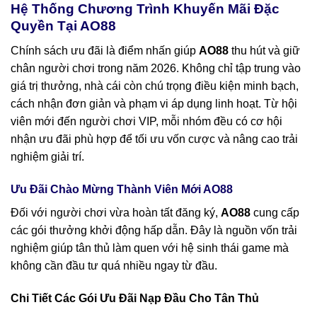
Hệ Thống Chương Trình Khuyến Mãi Đặc
Quyền Tại AO88
Chính sách ưu đãi là điểm nhấn giúp
AO88
thu hút và giữ
chân người chơi trong năm 2026. Không chỉ tập trung vào
giá trị thưởng, nhà cái còn chú trọng điều kiện minh bạch,
cách nhận đơn giản và phạm vi áp dụng linh hoạt. Từ hội
viên mới đến người chơi VIP, mỗi nhóm đều có cơ hội
nhận ưu đãi phù hợp để tối ưu vốn cược và nâng cao trải
nghiệm giải trí.
Ưu Đãi Chào Mừng Thành Viên Mới AO88
Đối với người chơi vừa hoàn tất đăng ký,
AO88
cung cấp
các gói thưởng khởi động hấp dẫn. Đây là nguồn vốn trải
nghiệm giúp tân thủ làm quen với hệ sinh thái game mà
không cần đầu tư quá nhiều ngay từ đầu.
Chi Tiết Các Gói Ưu Đãi Nạp Đầu Cho Tân Thủ