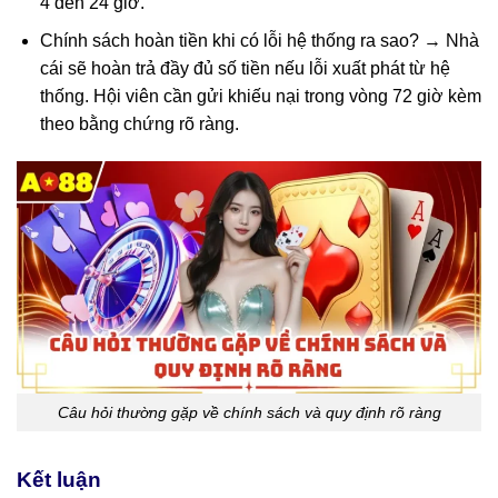
4 đến 24 giờ.
Chính sách hoàn tiền khi có lỗi hệ thống ra sao? → Nhà
cái sẽ hoàn trả đầy đủ số tiền nếu lỗi xuất phát từ hệ
thống. Hội viên cần gửi khiếu nại trong vòng 72 giờ kèm
theo bằng chứng rõ ràng.
Câu hỏi thường gặp về chính sách và quy định rõ ràng
Kết luận