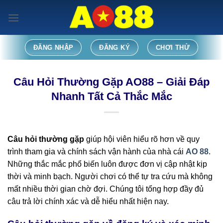
Skip
to
content
ĐĂNG NHẬP
ĐĂNG KÝ
CHƠI THỬ
Câu Hỏi Thường Gặp AO88 – Giải Đáp
Nhanh Tất Cả Thắc Mắc
Câu hỏi thường gặp
giúp hội viên hiểu rõ hơn về quy
trình tham gia và chính sách vận hành của nhà cái
AO 88
.
Những thắc mắc phổ biến luôn được đơn vị cập nhật kịp
thời và minh bạch. Người chơi có thể tự tra cứu mà không
mất nhiều thời gian chờ đợi. Chúng tôi tổng hợp đầy đủ
câu trả lời chính xác và dễ hiểu nhất hiện nay.