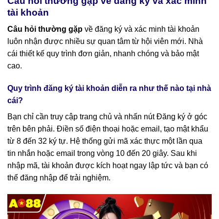
Câu hỏi thường gặp về đăng ký và xác minh
tài khoản
Câu hỏi thường gặp
về đăng ký và xác minh tài khoản
luôn nhận được nhiều sự quan tâm từ hội viên mới. Nhà
cái thiết kế quy trình đơn giản, nhanh chóng và bảo mật
cao.
Quy trình đăng ký tài khoản diễn ra như thế nào tại nhà
cái?
Bạn chỉ cần truy cập trang chủ và nhấn nút Đăng ký ở góc
trên bên phải. Điền số điện thoại hoặc email, tạo mật khẩu
từ 8 đến 32 ký tự. Hệ thống gửi mã xác thực một lần qua
tin nhắn hoặc email trong vòng 10 đến 20 giây. Sau khi
nhập mã, tài khoản được kích hoạt ngay lập tức và bạn có
thể đăng nhập để trải nghiệm.