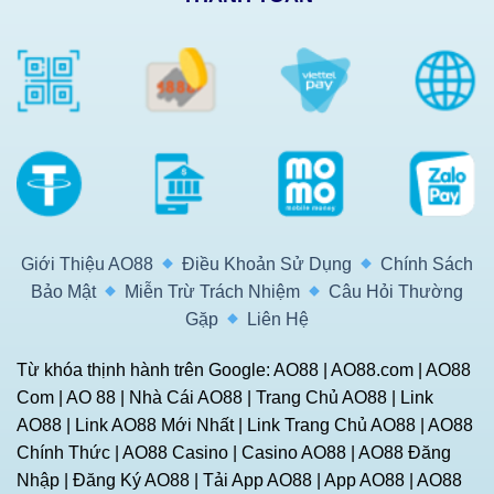
Giới Thiệu AO88
Điều Khoản Sử Dụng
Chính Sách
Bảo Mật
Miễn Trừ Trách Nhiệm
Câu Hỏi Thường
Gặp
Liên Hệ
Từ khóa thịnh hành trên Google: AO88 | AO88.com | AO88
Com | AO 88 | Nhà Cái AO88 | Trang Chủ AO88 | Link
AO88 | Link AO88 Mới Nhất | Link Trang Chủ AO88 | AO88
Chính Thức | AO88 Casino | Casino AO88 | AO88 Đăng
Nhập | Đăng Ký AO88 | Tải App AO88 | App AO88 | AO88