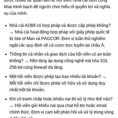
được nhiều sự quan tâm từ hội viên. Nhà cái luôn công
khai minh bạch để người chơi hiểu rõ quyền lợi và nghĩa
vụ của mình.
Nhà cái AO88 có hợp pháp và được cấp phép không?
→ Nhà cái hoạt động hợp pháp với giấy phép quốc tế
từ Isle of Man và PAGCOR. Đơn vị tuân thủ nghiêm
ngặt các quy định về cá cược trực tuyến tại châu Á.
Thông tin cá nhân và giao dịch của hội viên có an toàn
không? → Nền tảng áp dụng công nghệ mã hóa SSL
256-bit cùng firewall đa tầng.
Một hội viên được phép tạo bao nhiêu tài khoản? →
Mỗi hội viên chỉ được phép sở hữu và sử dụng duy
nhất một tài khoản.
Khi có tranh chấp hoặc khiếu nại thì xử lý như thế nào?
→ Hội viên gửi khiếu nại qua chat hỗ trợ hoặc email
chính thức. Đơn vị cam kết phản hồi và xử lý trong vòng