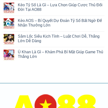
Kèo Tỷ Số Là Gì – Lựa Chọn Giúp Cược Thủ Đổi
Đời Tại AO88
Kèo AOS – Bí Quyết Dự Đoán Tỷ Số Bất Ngờ Để
Nhận Thưởng Lớn
Sâm Lốc Siêu Kịch Tính – Luật Chơi Dễ, Thắng
Lớn Dễ Dàng
Ù Khan Là Gì – Khám Phá Bí Mật Giúp Game Thủ
Thắng Lớn