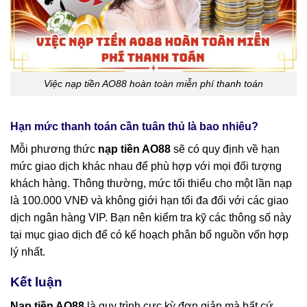
Việc nạp tiền AO88 hoàn toàn miễn phí thanh toán
Hạn mức thanh toán cần tuân thủ là bao nhiêu?
Mỗi phương thức
nạp tiền AO88
sẽ có quy định về hạn
mức giao dịch khác nhau để phù hợp với mọi đối tượng
khách hàng. Thông thường, mức tối thiểu cho một lần nạp
là 100.000 VNĐ và không giới hạn tối đa đối với các giao
dịch ngân hàng VIP. Bạn nên kiểm tra kỹ các thông số này
tại mục giao dịch để có kế hoạch phân bổ nguồn vốn hợp
lý nhất.
Kết luận
Nạp tiền AO88
là quy trình cực kỳ đơn giản mà bất cứ