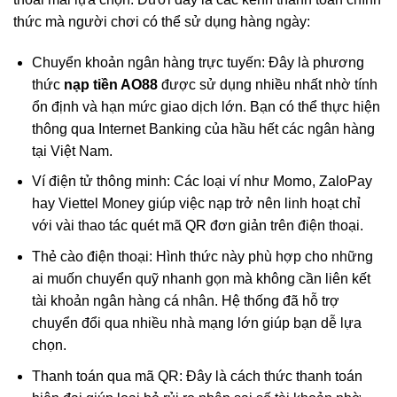
thức mà người chơi có thể sử dụng hàng ngày:
Chuyển khoản ngân hàng trực tuyến: Đây là phương
thức
nạp tiền AO88
được sử dụng nhiều nhất nhờ tính
ổn định và hạn mức giao dịch lớn. Bạn có thể thực hiện
thông qua Internet Banking của hầu hết các ngân hàng
tại Việt Nam.
Ví điện tử thông minh: Các loại ví như Momo, ZaloPay
hay Viettel Money giúp việc nạp trở nên linh hoạt chỉ
với vài thao tác quét mã QR đơn giản trên điện thoại.
Thẻ cào điện thoại: Hình thức này phù hợp cho những
ai muốn chuyển quỹ nhanh gọn mà không cần liên kết
tài khoản ngân hàng cá nhân. Hệ thống đã hỗ trợ
chuyển đổi qua nhiều nhà mạng lớn giúp bạn dễ lựa
chọn.
Thanh toán qua mã QR: Đây là cách thức thanh toán