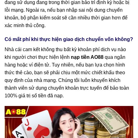
đang sử dụng đang trong thời gian bảo trì định kỳ hoặc bị
lỗi mạng. Ngoài ra, nếu bạn nhập sai nội dung chuyển
khoản, bộ phận kiểm soát sẽ cần nhiều thời gian hơn để
xác minh thủ công.
Có mất phí khi thực hiện giao dịch chuyển vốn không?
Nhà cái cam kết không thu bất kỳ khoản phí dịch vụ nào
khi người chơi thực hiện lệnh
nạp tiền AO88
qua ngân
hàng hoặc ví điện tử. Tuy nhiên, nếu bạn lựa chọn hình
thức thẻ cào, bạn sẽ phải chịu một mức chiết khấu theo
quy định của nhà mạng. Chúng tôi luôn khuyến khích
thành viên sử dụng chuyển khoản trực tuyến để bảo toàn
100% giá trị số tiền đã nạp.