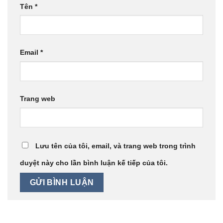
Tên
*
Email
*
Trang web
Lưu tên của tôi, email, và trang web trong trình
duyệt này cho lần bình luận kế tiếp của tôi.