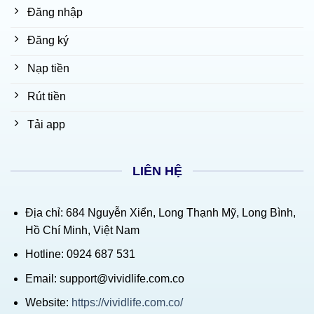
Đăng nhập
Đăng ký
Nạp tiền
Rút tiền
Tải app
LIÊN HỆ
Địa chỉ: 684 Nguyễn Xiển, Long Thạnh Mỹ, Long Bình,
Hồ Chí Minh, Việt Nam
Hotline: 0924 687 531
Email:
support@vividlife.com.co
Website:
https://vividlife.com.co/