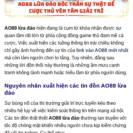
AO88 lừa đảo
hiện đang là cụm từ khóa nhận được sự
quan tâm rất lớn từ phía cộng đồng game thủ đam mê cá
cược. Việc xuất hiện các luồng thông tin trái chiều không
chỉ gây ảnh hưởng đến uy tín của
link vào AO88 mới nhất
mà còn làm người chơi lo lắng. Tuy nhiên, đằng sau
những lời đồn thổi này thường là những âm mưu cạnh
tranh không lành mạnh hoặc hiểu lầm từ phía người dùng.
Nguyên nhân xuất hiện các tin đồn AO88 lừa
đảo
Sự bùng nổ của thị trường giải trí trực tuyến kéo theo
nhiều hệ lụy về việc kiểm soát thông tin trên mạng xã hội.
Các tin đồn thất thiệt
AO88 lừa đảo
thường lan truyền với
tốc độ chóng mặt khiến nhiều người chưa kịp kiểm chứng
đã vội tin tưởng. Cụ thể như: