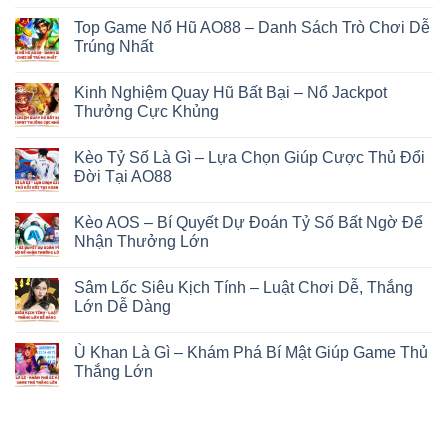
Top Game Nổ Hũ AO88 – Danh Sách Trò Chơi Dễ
Trúng Nhất
Kinh Nghiệm Quay Hũ Bất Bại – Nổ Jackpot
Thưởng Cực Khủng
Kèo Tỷ Số Là Gì – Lựa Chọn Giúp Cược Thủ Đổi
Đời Tại AO88
Kèo AOS – Bí Quyết Dự Đoán Tỷ Số Bất Ngờ Để
Nhận Thưởng Lớn
Sâm Lốc Siêu Kịch Tính – Luật Chơi Dễ, Thắng
Lớn Dễ Dàng
Ù Khan Là Gì – Khám Phá Bí Mật Giúp Game Thủ
Thắng Lớn