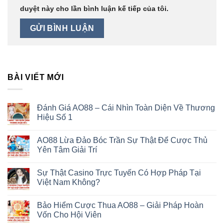
duyệt này cho lần bình luận kế tiếp của tôi.
BÀI VIẾT MỚI
Đánh Giá AO88 – Cái Nhìn Toàn Diện Về Thương
Hiệu Số 1
AO88 Lừa Đảo Bóc Trần Sự Thật Để Cược Thủ
Yên Tâm Giải Trí
Sự Thật Casino Trực Tuyến Có Hợp Pháp Tại
Việt Nam Không?
Bảo Hiểm Cược Thua AO88 – Giải Pháp Hoàn
Vốn Cho Hội Viên