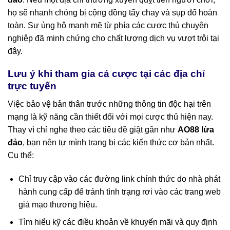
họ sẽ nhanh chóng bị cộng đồng tẩy chay và sụp đổ hoàn
toàn. Sự ủng hộ mạnh mẽ từ phía các cược thủ chuyên
nghiệp đã minh chứng cho chất lượng dịch vụ vượt trội tại
đây.
Lưu ý khi tham gia cá cược tại các địa chỉ
trực tuyến
Việc bảo vệ bản thân trước những thông tin độc hại trên
mạng là kỹ năng cần thiết đối với mọi cược thủ hiện nay.
Thay vì chỉ nghe theo các tiêu đề giật gân như
AO88 lừa
đảo
, bạn nên tự mình trang bị các kiến thức cơ bản nhất.
Cụ thể:
Chỉ truy cập vào các đường link chính thức do nhà phát
hành cung cấp để tránh tình trạng rơi vào các trang web
giả mạo thương hiệu.
Tìm hiểu kỹ các điều khoản về khuyến mãi và quy định