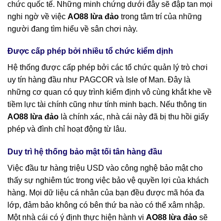
chức quốc tế. Những minh chứng dưới đây sẽ đập tan mọi
nghi ngờ về việc
AO88 lừa đảo
trong tâm trí của những
người đang tìm hiểu về sân chơi này.
Được cấp phép bởi nhiều tổ chức kiểm dịnh
Hệ thống được cấp phép bởi các tổ chức quản lý trò chơi
uy tín hàng đầu như PAGCOR và Isle of Man. Đây là
những cơ quan có quy trình kiểm định vô cùng khắt khe về
tiềm lực tài chính cũng như tính minh bạch. Nếu thông tin
AO88 lừa đảo
là chính xác, nhà cái này đã bị thu hồi giấy
phép và đình chỉ hoạt động từ lâu.
Duy trì hệ thống bảo mật tối tân hàng đầu
Việc đầu tư hàng triệu USD vào công nghệ bảo mật cho
thấy sự nghiêm túc trong việc bảo vệ quyền lợi của khách
hàng. Mọi dữ liệu cá nhân của bạn đều được mã hóa đa
lớp, đảm bảo không có bên thứ ba nào có thể xâm nhập.
Một nhà cái có ý định thực hiện hành vi
AO88 lừa đảo
sẽ