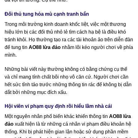
Đối thủ tung hỏa mù cạnh tranh bẩn
Trong môi trường kinh doanh khốc liệt, việc một thương
hiệu lớn bị các đối thủ nhỏ lẻ tìm cách hạ bệ là điều khó
tránh khỏi. Họ thường tạo ra các tài khoản ảo trên diễn đàn
để tung tin
AO88 lừa đảo
nhằm lôi kéo người chơi về phía
mình.
Những bài viết này thường không có bằng chứng cụ thể
và chỉ mang tính chất bôi nhọ vô căn cứ. Người chơi cần
hết sức tỉnh táo trước những thông tin rác để không bị dẫn
dắt bởi những mục đích xấu.
Hội viên vi phạm quy định rồi hiểu lầm nhà cái
Một nguyên nhân phổ biến khác khiến thông tin
AO88 lừa
đảo
xuất hiện là từ những cá nhân vi phạm điều khoản hệ
thống. Khi bị phát hiện gian lận hoặc sử dụng phần mềm