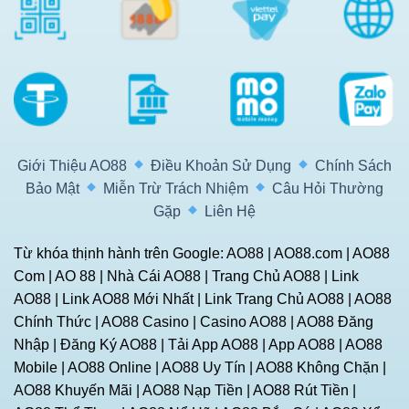
Giới Thiệu AO88
Điều Khoản Sử Dụng
Chính Sách
Bảo Mật
Miễn Trừ Trách Nhiệm
Câu Hỏi Thường
Gặp
Liên Hệ
Từ khóa thịnh hành trên Google: AO88 | AO88.com | AO88
Com | AO 88 | Nhà Cái AO88 | Trang Chủ AO88 | Link
AO88 | Link AO88 Mới Nhất | Link Trang Chủ AO88 | AO88
Chính Thức | AO88 Casino | Casino AO88 | AO88 Đăng
Nhập | Đăng Ký AO88 | Tải App AO88 | App AO88 | AO88
Mobile | AO88 Online | AO88 Uy Tín | AO88 Không Chặn |
AO88 Khuyến Mãi | AO88 Nạp Tiền | AO88 Rút Tiền |