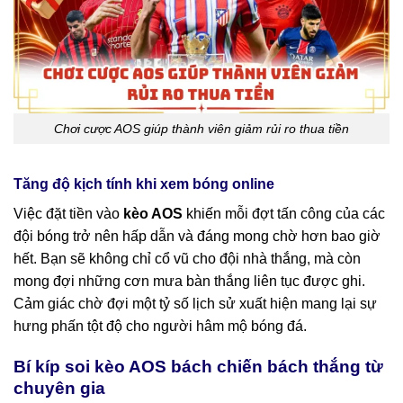
Chơi cược AOS giúp thành viên giảm rủi ro thua tiền
Tăng độ kịch tính khi xem bóng online
Việc đặt tiền vào
kèo AOS
khiến mỗi đợt tấn công của các
đội bóng trở nên hấp dẫn và đáng mong chờ hơn bao giờ
hết. Bạn sẽ không chỉ cổ vũ cho đội nhà thắng, mà còn
mong đợi những cơn mưa bàn thắng liên tục được ghi.
Cảm giác chờ đợi một tỷ số lịch sử xuất hiện mang lại sự
hưng phấn tột độ cho người hâm mộ bóng đá.
Bí kíp soi kèo AOS bách chiến bách thắng từ
chuyên gia