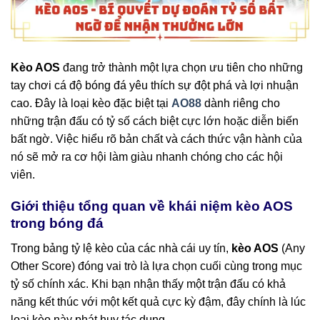
Kèo AOS
đang trở thành một lựa chọn ưu tiên cho những
tay chơi cá độ bóng đá yêu thích sự đột phá và lợi nhuận
cao. Đây là loại kèo đặc biệt tại
AO88
dành riêng cho
những trận đấu có tỷ số cách biệt cực lớn hoặc diễn biến
bất ngờ. Việc hiểu rõ bản chất và cách thức vận hành của
nó sẽ mở ra cơ hội làm giàu nhanh chóng cho các hội
viên.
Giới thiệu tổng quan về khái niệm kèo AOS
trong bóng đá
Trong bảng tỷ lệ kèo của các nhà cái uy tín,
kèo AOS
(Any
Other Score) đóng vai trò là lựa chọn cuối cùng trong mục
tỷ số chính xác. Khi bạn nhận thấy một trận đấu có khả
năng kết thúc với một kết quả cực kỳ đậm, đây chính là lúc
loại kèo này phát huy tác dụng.