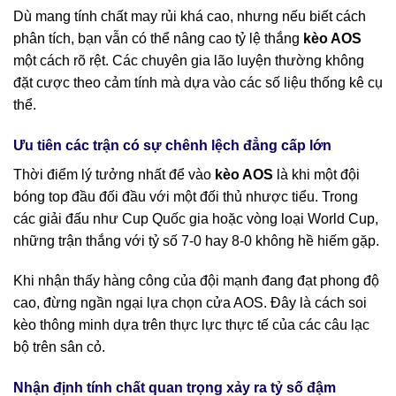
Dù mang tính chất may rủi khá cao, nhưng nếu biết cách
phân tích, bạn vẫn có thể nâng cao tỷ lệ thắng
kèo AOS
một cách rõ rệt. Các chuyên gia lão luyện thường không
đặt cược theo cảm tính mà dựa vào các số liệu thống kê cụ
thể.
Ưu tiên các trận có sự chênh lệch đẳng cấp lớn
Thời điểm lý tưởng nhất để vào
kèo AOS
là khi một đội
bóng top đầu đối đầu với một đối thủ nhược tiểu. Trong
các giải đấu như Cup Quốc gia hoặc vòng loại World Cup,
những trận thắng với tỷ số 7-0 hay 8-0 không hề hiếm gặp.
Khi nhận thấy hàng công của đội mạnh đang đạt phong độ
cao, đừng ngần ngại lựa chọn cửa AOS. Đây là cách soi
kèo thông minh dựa trên thực lực thực tế của các câu lạc
bộ trên sân cỏ.
Nhận định tính chất quan trọng xảy ra tỷ số đậm