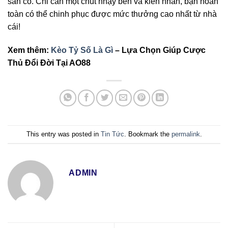
sân cỏ. Chỉ cần một chút nhạy bén và kiên nhẫn, bạn hoàn
toàn có thể chinh phục được mức thưởng cao nhất từ nhà
cái!
Xem thêm:
Kèo Tỷ Số Là Gì
– Lựa Chọn Giúp Cược
Thủ Đổi Đời Tại AO88
This entry was posted in
Tin Tức
. Bookmark the
permalink
.
ADMIN