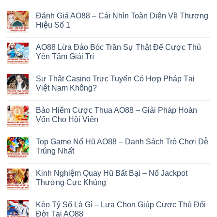
Đánh Giá AO88 – Cái Nhìn Toàn Diện Về Thương
Hiệu Số 1
AO88 Lừa Đảo Bóc Trần Sự Thật Để Cược Thủ
Yên Tâm Giải Trí
Sự Thật Casino Trực Tuyến Có Hợp Pháp Tại
Việt Nam Không?
Bảo Hiểm Cược Thua AO88 – Giải Pháp Hoàn
Vốn Cho Hội Viên
Top Game Nổ Hũ AO88 – Danh Sách Trò Chơi Dễ
Trúng Nhất
Kinh Nghiệm Quay Hũ Bất Bại – Nổ Jackpot
Thưởng Cực Khủng
Kèo Tỷ Số Là Gì – Lựa Chọn Giúp Cược Thủ Đổi
Đời Tại AO88