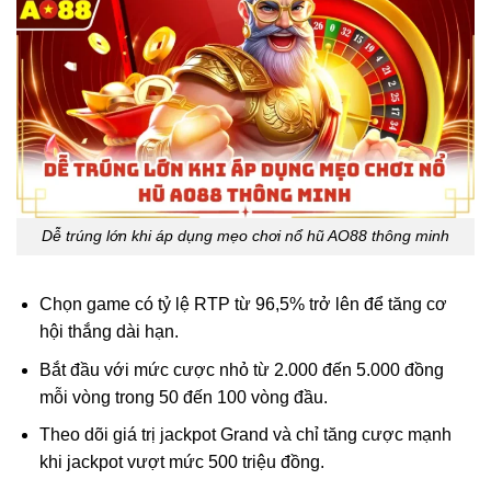
Dễ trúng lớn khi áp dụng mẹo chơi nổ hũ AO88 thông minh
Chọn game có tỷ lệ RTP từ 96,5% trở lên để tăng cơ
hội thắng dài hạn.
Bắt đầu với mức cược nhỏ từ 2.000 đến 5.000 đồng
mỗi vòng trong 50 đến 100 vòng đầu.
Theo dõi giá trị jackpot Grand và chỉ tăng cược mạnh
khi jackpot vượt mức 500 triệu đồng.