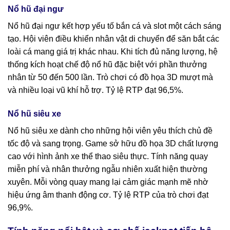
Nổ hũ đại ngư
Nổ hũ đại ngư kết hợp yếu tố bắn cá và slot một cách sáng
tạo. Hội viên điều khiển nhân vật di chuyển để săn bắt các
loài cá mang giá trị khác nhau. Khi tích đủ năng lượng, hệ
thống kích hoạt chế độ nổ hũ đặc biệt với phần thưởng
nhân từ 50 đến 500 lần. Trò chơi có đồ họa 3D mượt mà
và nhiều loại vũ khí hỗ trợ. Tỷ lệ RTP đạt 96,5%.
Nổ hũ siêu xe
Nổ hũ siêu xe dành cho những hội viên yêu thích chủ đề
tốc độ và sang trọng. Game sở hữu đồ họa 3D chất lượng
cao với hình ảnh xe thể thao siêu thực. Tính năng quay
miễn phí và nhân thưởng ngẫu nhiên xuất hiện thường
xuyên. Mỗi vòng quay mang lại cảm giác mạnh mẽ nhờ
hiệu ứng âm thanh động cơ. Tỷ lệ RTP của trò chơi đạt
96,9%.