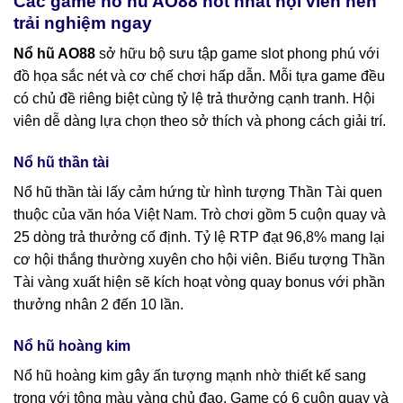
Các game nổ hũ AO88 hot nhất hội viên nên
trải nghiệm ngay
Nổ hũ AO88
sở hữu bộ sưu tập game slot phong phú với
đồ họa sắc nét và cơ chế chơi hấp dẫn. Mỗi tựa game đều
có chủ đề riêng biệt cùng tỷ lệ trả thưởng cạnh tranh. Hội
viên dễ dàng lựa chọn theo sở thích và phong cách giải trí.
Nổ hũ thần tài
Nổ hũ thần tài lấy cảm hứng từ hình tượng Thần Tài quen
thuộc của văn hóa Việt Nam. Trò chơi gồm 5 cuộn quay và
25 dòng trả thưởng cố định. Tỷ lệ RTP đạt 96,8% mang lại
cơ hội thắng thường xuyên cho hội viên. Biểu tượng Thần
Tài vàng xuất hiện sẽ kích hoạt vòng quay bonus với phần
thưởng nhân 2 đến 10 lần.
Nổ hũ hoàng kim
Nổ hũ hoàng kim gây ấn tượng mạnh nhờ thiết kế sang
trọng với tông màu vàng chủ đạo. Game có 6 cuộn quay và