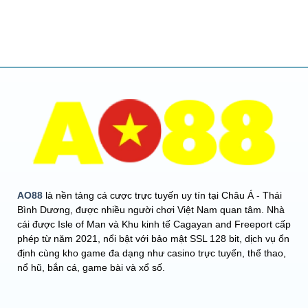
AO88
là nền tảng cá cược trực tuyến uy tín tại Châu Á - Thái
Bình Dương, được nhiều người chơi Việt Nam quan tâm. Nhà
cái được Isle of Man và Khu kinh tế Cagayan and Freeport cấp
phép từ năm 2021, nổi bật với bảo mật SSL 128 bit, dịch vụ ổn
định cùng kho game đa dạng như casino trực tuyến, thể thao,
nổ hũ, bắn cá, game bài và xổ số.