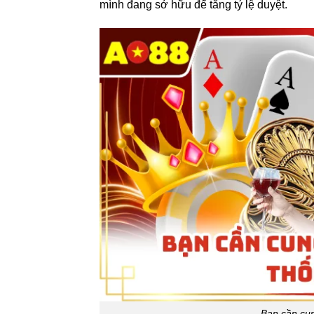
mình đang sở hữu để tăng tỷ lệ duyệt.
Bạn cần cun