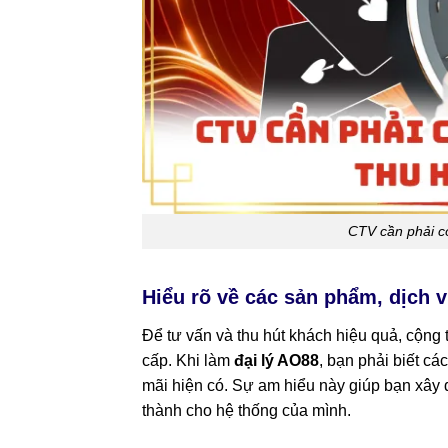
CTV cần phải c
Hiểu rõ về các sản phẩm, dịch 
Để tư vấn và thu hút khách hiệu quả, cộng 
cấp. Khi làm
đại lý AO88
, bạn phải biết c
mãi hiện có. Sự am hiểu này giúp bạn xây d
thành cho hệ thống của mình.