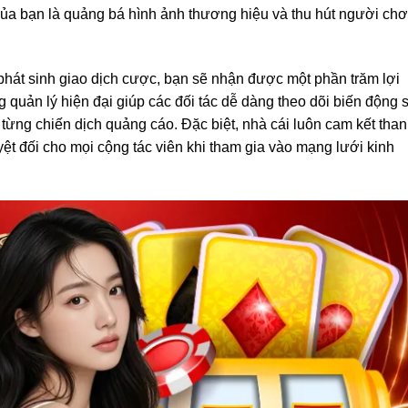
của bạn là quảng bá hình ảnh thương hiệu và thu hút người chơ
phát sinh giao dịch cược, bạn sẽ nhận được một phần trăm lợi
quản lý hiện đại giúp các đối tác dễ dàng theo dõi biến động 
từng chiến dịch quảng cáo. Đặc biệt, nhà cái luôn cam kết tha
ệt đối cho mọi cộng tác viên khi tham gia vào mạng lưới kinh