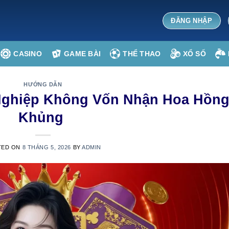
ĐĂNG NHẬP
CASINO
GAME BÀI
THỂ THAO
XỔ SỐ
HƯỚNG DẪN
 Nghiệp Không Vốn Nhận Hoa Hồn
Khủng
TED ON
8 THÁNG 5, 2026
BY
ADMIN