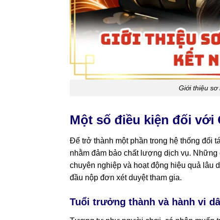
Giới thiệu sơ
Một số điều kiện đối với
Để trở thành một phần trong hệ thống đối t
nhằm đảm bảo chất lượng dịch vụ. Những 
chuyên nghiệp và hoạt động hiệu quả lâu dà
đầu nộp đơn xét duyệt tham gia.
Tuổi trưởng thành và hành vi d