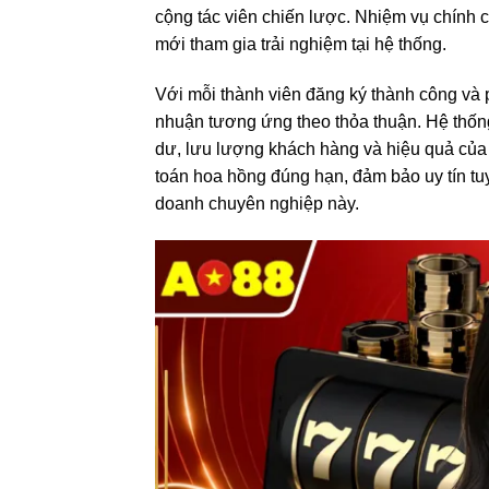
cộng tác viên chiến lược. Nhiệm vụ chính 
mới tham gia trải nghiệm tại hệ thống.
Với mỗi thành viên đăng ký thành công và 
nhuận tương ứng theo thỏa thuận. Hệ thống 
dư, lưu lượng khách hàng và hiệu quả của 
toán hoa hồng đúng hạn, đảm bảo uy tín tuy
doanh chuyên nghiệp này.