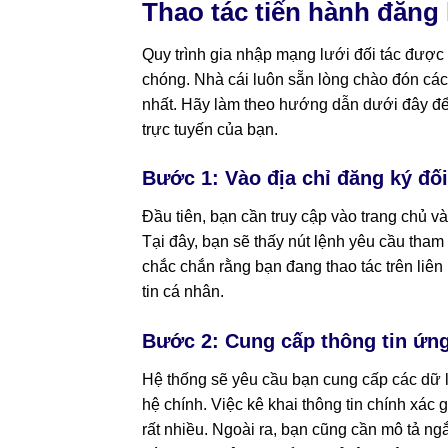
Thao tác tiến hành đăng k
Quy trình gia nhập mạng lưới đối tác được 
chóng. Nhà cái luôn sẵn lòng chào đón các 
nhất. Hãy làm theo hướng dẫn dưới đây để
trực tuyến của bạn.
Bước 1: Vào địa chỉ đăng ký đối
Đầu tiên, bạn cần truy cập vào trang chủ v
Tại đây, bạn sẽ thấy nút lệnh yêu cầu tham
chắc chắn rằng bạn đang thao tác trên liên
tin cá nhân.
Bước 2: Cung cấp thông tin ứn
Hệ thống sẽ yêu cầu bạn cung cấp các dữ l
hệ chính. Việc kê khai thông tin chính xác 
rất nhiều. Ngoài ra, bạn cũng cần mô tả n